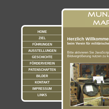
HOME
ZIEL
Herzlich Willkommen
beim Verein für militärisc
FÜHRUNGEN
AUSSTELLUNGEN
Bitte aktivieren Sie JavaScr
Bildvergrößerung nutzen zu 
GESCHICHTE
FÖRDERVEREIN
PATENSCHAFTEN
BILDER
KONTAKT
IMPRESSUM
LINKS